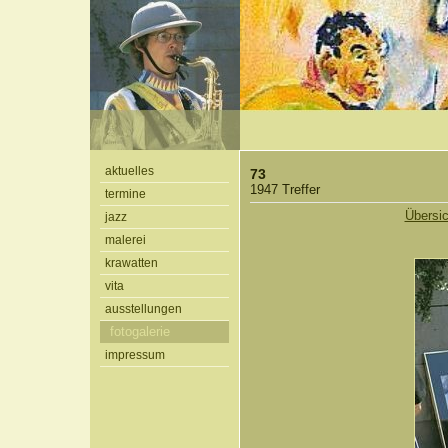
aktuelles
73
1947 Treffer
termine
Übersic
jazz
malerei
krawatten
vita
ausstellungen
fotogalerie
impressum